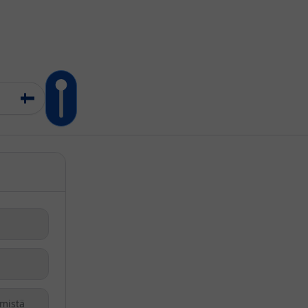
ymistä