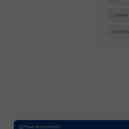
robocat
uudet k
Pelaa vastuullisesti