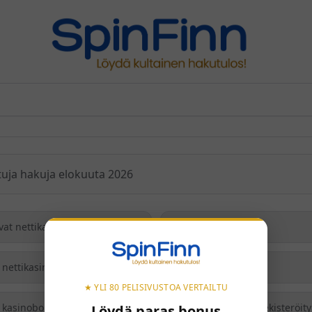
tuja hakuja
elokuuta 2026
vat nettikasinot
verovapaat kasinot
 nettikasinot
pikakasinot
★ YLI 80 PELISIVUSTOA VERTAILTU
 kasinobonukset
nettikasinot ilman rekisteröit
Löydä paras bonus